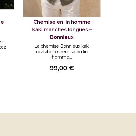
me
Chemise en lin homme
Chemi
kaki manches longues –
marine
Bonnieux
 -
La chemise Bonnieux kaki
La chem
tez
revisite la chemise en lin
revisi
homme...
99,00 €
Prix