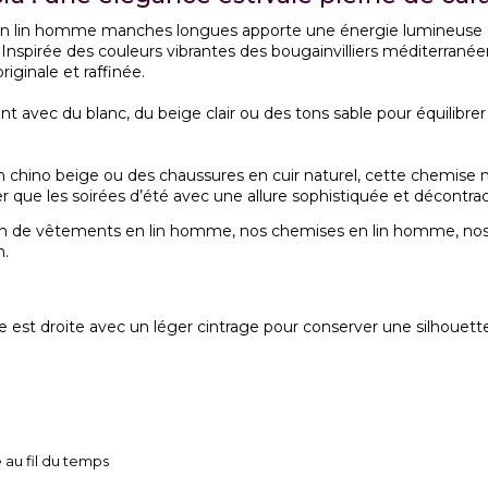
 en lin homme manches longues apporte une énergie lumineuse e
 Inspirée des couleurs vibrantes des bougainvilliers méditerranéen
ginale et raffinée.
t avec du blanc, du beige clair ou des tons sable pour équilibre
, un chino beige ou des chaussures en cuir naturel, cette chemi
r que les soirées d’été avec une allure sophistiquée et décontra
on de
vêtements en lin homme
, nos
chemises en lin homme
, no
n
.
e est droite avec un léger cintrage pour conserver une silhouette
 au fil du temps