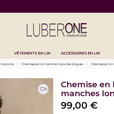
VÊTEMENTS EN LIN
ACCESSOIRES EN LIN
lin homme
Chemises en lin homme manches longues
Chemise en lin
Chemise en 
6
manches lon
99,00 €