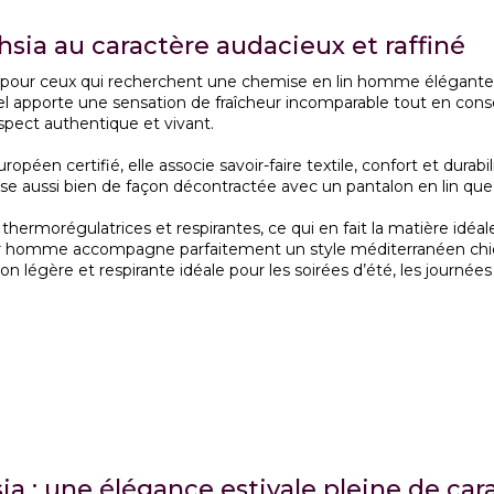
sia au caractère audacieux et raffiné
our ceux qui recherchent une chemise en lin homme élégante, na
rel apporte une sensation de fraîcheur incomparable tout en cons
spect authentique et vivant.
uropéen certifié, elle associe savoir-faire textile, confort et dura
e aussi bien de façon décontractée avec un pantalon en lin que 
 thermorégulatrices et respirantes, ce qui en fait la matière idéa
r homme accompagne parfaitement un style méditerranéen chic
 légère et respirante idéale pour les soirées d’été, les journées
ia : une élégance estivale pleine de car