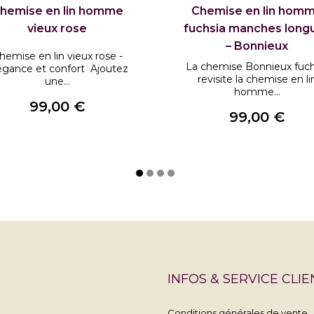
hemise en lin homme
Chemise en lin hom
vieux rose
fuchsia manches long
– Bonnieux
hemise en lin vieux rose -
La chemise Bonnieux fuch
égance et confort Ajoutez
revisite la chemise en li
une...
homme...
99,00 €
99,00 €
Prix
Prix
INFOS & SERVICE CLIE
Conditions générales de vente