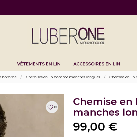
VÊTEMENTS EN LIN
ACCESSOIRES EN LIN
lin homme
Chemises en lin homme manches longues
Chemise en lin
Chemise en 
10
manches lon
99,00 €