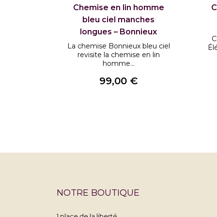
Chemise en lin homme
C
bleu ciel manches
longues – Bonnieux
C
La chemise Bonnieux bleu ciel
Él
revisite la chemise en lin
homme...
99,00 €
Prix
NOTRE BOUTIQUE
1 place de la liberté