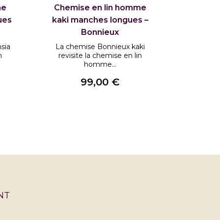
me
Chemise en lin homme
Chemi
ues
kaki manches longues –
marine
Bonnieux
sia
La chemise Bonnieux kaki
La chem
n
revisite la chemise en lin
revisi
homme...
99,00 €
Prix
NT