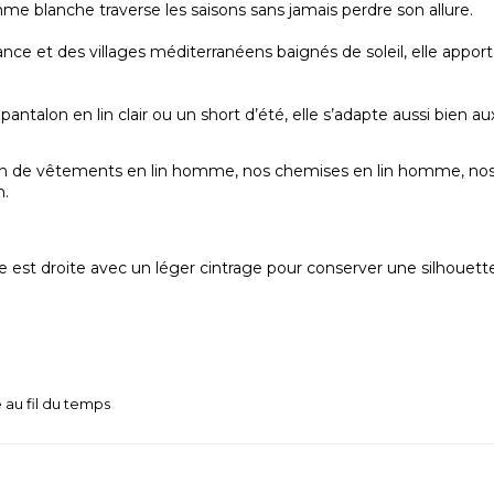
omme blanche traverse les saisons sans jamais perdre son allure.
ance et des villages méditerranéens baignés de soleil, elle ap
pantalon en lin clair ou un short d’été, elle s’adapte aussi bien a
on de
vêtements en lin homme
, nos
chemises en lin homme
, no
n
.
e est droite avec un léger cintrage pour conserver une silhouette
 au fil du temps